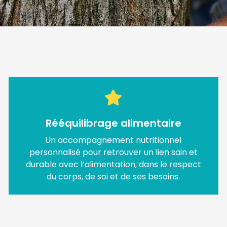
Rééquilibrage alimentaire
Un accompagnement nutritionnel
personnalisé pour retrouver un lien sain et
durable avec l’alimentation, dans le respect
du corps, de soi et de ses besoins.