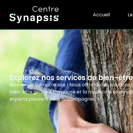
Accueil
Le
Explorez nos services de bien-être
Bienvenue sur notre site ! Nous offrons des solution
bien-être grâce à l’hypnose et la médecine altern
experts peuvent vous accompagner.