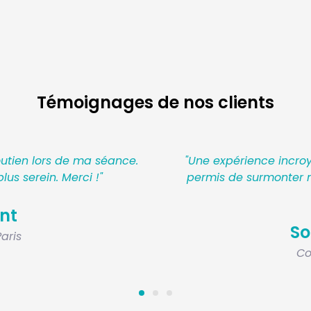
Témoignages de nos clients
hniques utilisées m'ont
"Les séances m'ont vra
des. Je le recommande
peux que remercier t
Lu
tin
Étudiant
yon