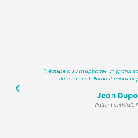
 ma séance.
"Une expérience incroyable ! Les tec
ci !"
permis de surmonter mes inquiétu
vivement."
Sophie Mar
Coach de vie, L