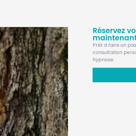
Réservez vo
maintenant
Prêt à faire un pa
consultation pers
hypnose.